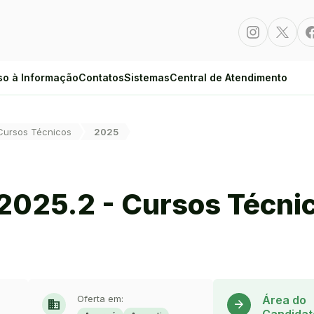
Instagram
Twitte
so à Informação
Contatos
Sistemas
Central de Atendimento
Cursos Técnicos
2025
 2025.2 - Cursos Técni
Oferta em:
Área do
domain
arrow_forward