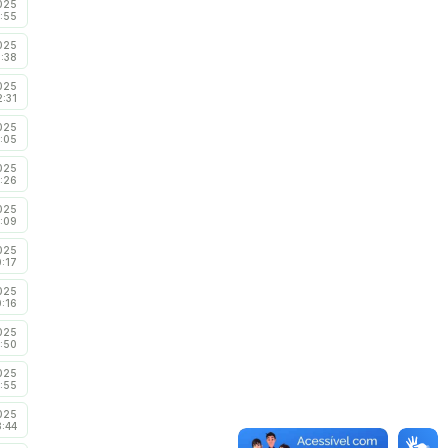
025
:55
025
3:38
025
2:31
025
:05
025
:26
025
1:09
025
:17
025
:16
025
4:50
025
3:55
025
3:44