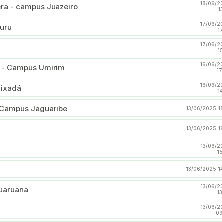
18/06/2
Convocação para matrículas e lista de espera - campus Juazeiro
1
17/06/2
uru
1
17/06/2
1
16/06/2
la - Campus Umirim
17
16/06/2
uixadá
1
 Campus Jaguaribe
13/06/2025 1
13/06/2025 1
13/06/2
1
13/06/2025 1
13/06/2
guaruana
1
13/06/2
09