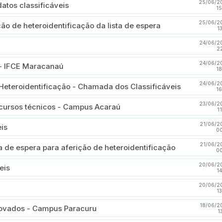
25/06/2
tos classificáveis
15
25/06/2
ão de heteroidentificação da lista de espera
1
24/06/2
2
24/06/2
 - IFCE Maracanaú
18
24/06/2
Heteroidentificação - Chamada dos Classificáveis
16
23/06/2
 cursos técnicos - Campus Acaraú
1
21/06/2
is
00
21/06/2
ta de espera para aferição de heteroidentificação
00
20/06/2
eis
1
20/06/2
1
18/06/2
ovados - Campus Paracuru
1