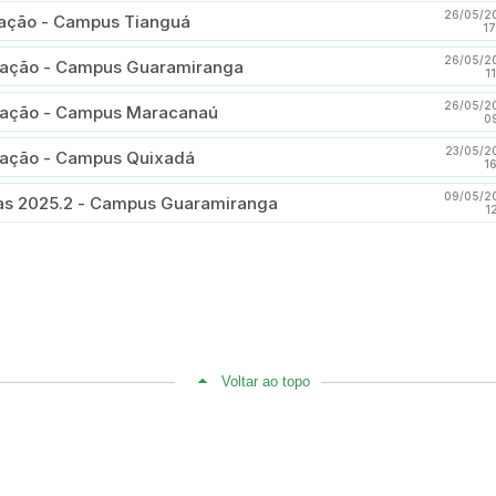
26/05/2
cação - Campus Tianguá
17
26/05/2
icação - Campus Guaramiranga
1
26/05/2
icação - Campus Maracanaú
0
23/05/2
icação - Campus Quixadá
1
09/05/2
las 2025.2 - Campus Guaramiranga
1
Voltar ao topo