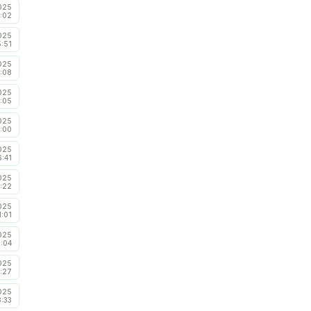
025
:02
025
5:51
025
:08
025
1:05
025
:00
025
6:41
025
:22
025
1:01
025
5:04
025
:27
025
3:33