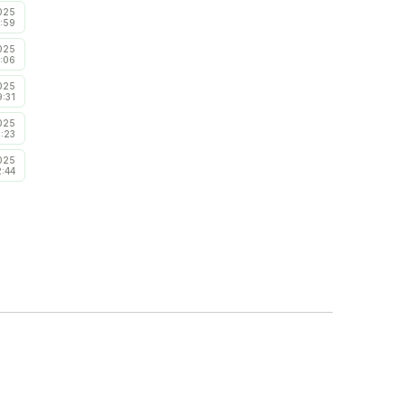
025
:59
025
1:06
025
9:31
025
6:23
025
2:44