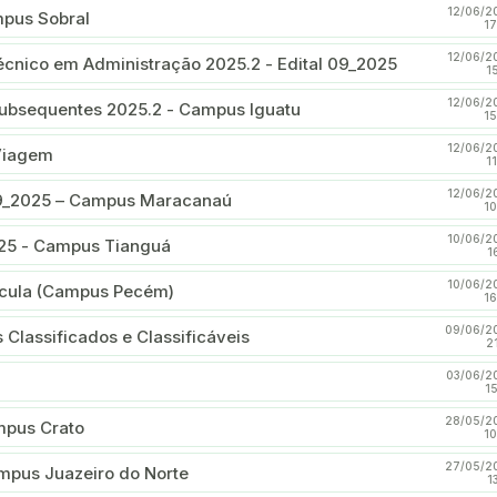
12/06/2
pus Sobral
17
12/06/2
 do Curso Técnico em Administração 2025.2 - Edital 09_2025
1
12/06/2
subsequentes 2025.2 - Campus Iguatu
15
12/06/2
Viagem
1
12/06/2
 09_2025 – Campus Maracanaú
10
10/06/2
025 - Campus Tianguá
1
10/06/2
ícula (Campus Pecém)
16
09/06/2
lassificados e Classificáveis
2
03/06/2
1
28/05/2
mpus Crato
10
27/05/2
mpus Juazeiro do Norte
1