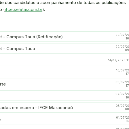
idade dos candidatos o acompanhamento de todas as publicações
o (
ifce.seletar.com.br
).
22/07/2
t - Campus Tauá (Retificação)
16
22/07/2
et - Campus Tauá
09
14/07/2025 1
10/07/2
17
09/07/2
rte
17
07/07/2
16
03/07/2
nadas em espera - IFCE Maracanaú
08
01/07/2
e
1