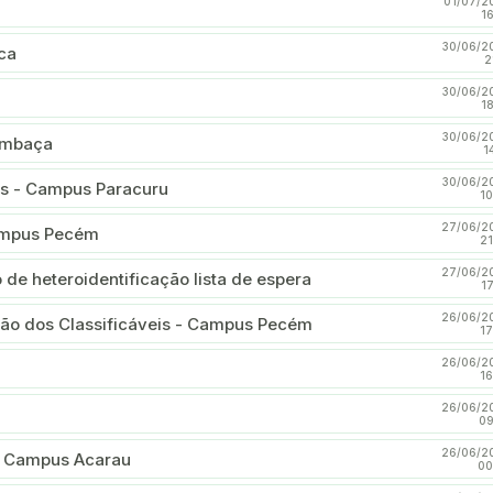
01/07/2
1
30/06/2
ca
2
30/06/2
1
30/06/2
ombaça
1
30/06/2
is - Campus Paracuru
10
27/06/2
ampus Pecém
21
27/06/2
 de heteroidentificação lista de espera
1
26/06/2
ção dos Classificáveis - Campus Pecém
17
26/06/2
16
26/06/2
09
26/06/2
m Campus Acarau
00