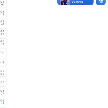
025
3:01
025
7:18
025
5:44
025
:20
025
4:30
8:31
6:13
025
5:39
4:18
025
3:07
025
:42