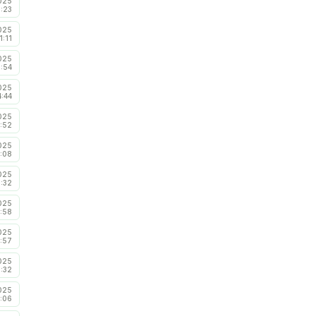
025
6:23
025
1:11
025
8:54
025
4:44
025
:52
025
:08
025
7:32
025
:58
025
:57
025
:32
025
:06