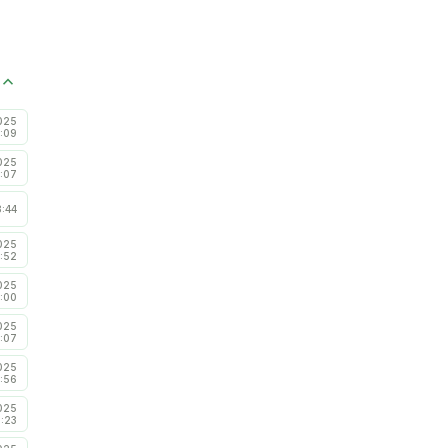
025
:09
025
:07
3:44
025
:52
025
:00
025
:07
025
:56
025
6:23