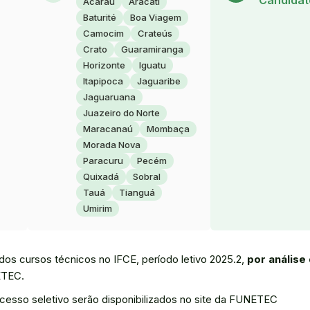
Candidat
Acaraú
Aracati
Baturité
Boa Viagem
Camocim
Crateús
Crato
Guaramiranga
Horizonte
Iguatu
Itapipoca
Jaguaribe
Jaguaruana
Juazeiro do Norte
Maracanaú
Mombaça
Morada Nova
Paracuru
Pecém
Quixadá
Sobral
Tauá
Tianguá
Umirim
os cursos técnicos no IFCE, período letivo 2025.2,
por análise
ETEC.
ocesso seletivo serão disponibilizados no site da FUNETEC