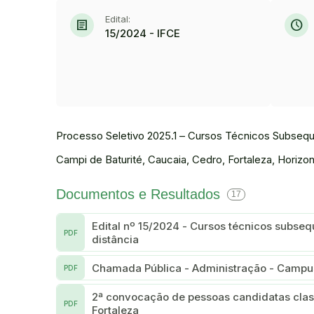
Edital:
article
schedule
15/2024 - IFCE
Processo Seletivo 2025.1 – Cursos Técnicos Subseque
Campi de Baturité, Caucaia, Cedro, Fortaleza, Horizo
Documentos e Resultados
17
Edital nº 15/2024 - Cursos técnicos subsequentes a
PDF
distância
Chamada Pública - Administração - Campu
PDF
2ª convocação de pessoas candidatas class
PDF
Fortaleza