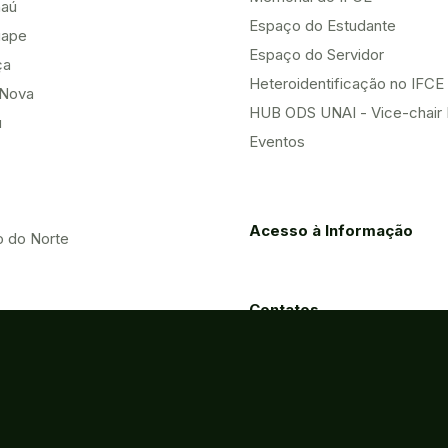
aú
Espaço do Estudante
uape
Espaço do Servidor
ça
Heteroidentificação no IFCE
Nova
HUB ODS UNAI - Vice-chair
u
Eventos
Acesso à Informação
o do Norte
Contatos