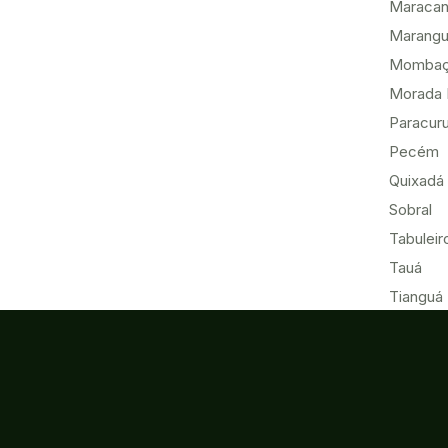
Maracan
Marang
Momba
Morada 
Paracur
Pecém
Quixadá
Sobral
Tabuleir
Tauá
Tianguá
Ubajara
Umirim