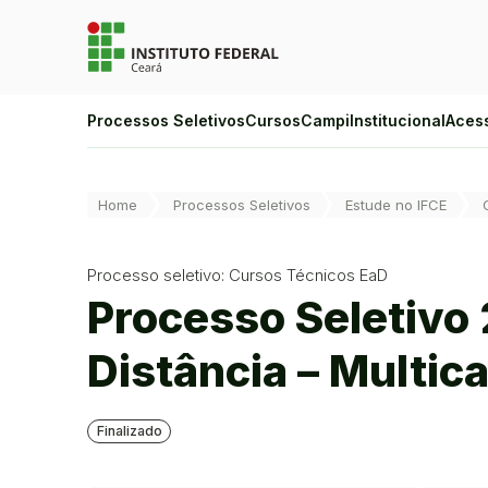
Ir para a página inicial
Ir para a busca
Ir para o menu principal
Ir para o conteúdo
Ir para o rodapé
Alto Contraste
Processos Seletivos
Cursos
Campi
Institucional
Aces
Login da Área Administrativa
Acessibilidade
Você está aqui:
Home
Processos Seletivos
Estude no IFCE
Processo seletivo: Cursos Técnicos EaD
Processo Seletivo
Distância – Multica
Finalizado