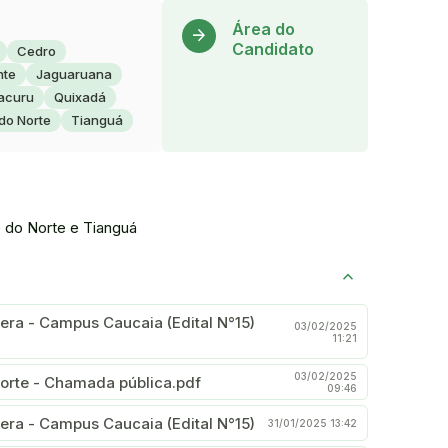
Acesse
Área do
arrow_forward
Candidato
Cedro
nte
Jaguaruana
acuru
Quixadá
do Norte
Tianguá
o do Norte e Tianguá
pera - Campus Caucaia (Edital N°15)
03/02/2025
11:21
03/02/2025
orte - Chamada pública.pdf
09:46
pera - Campus Caucaia (Edital N°15)
31/01/2025 13:42