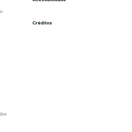
to
Créditos
ados