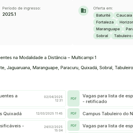
Período de ingresso:
Oferta em:
domain
2025.1
Baturité
Caucaia
Fortaleza
Horizo
Maranguape
Par
Sobral
Tabuleiro 
ntes na Modalidade a Distância – Multicampi 1
nte, Jaguaruana, Maranguape, Paracuru, Quixadá, Sobral, Tabuleir
Vagas para lista de es
02/04/2025
PDF
12:31
- retificado
s Quixadá
Campus Tabuleiro do N
12/03/2025 11:45
PDF
ificáveis -
Vagas para lista de es
PDF
24/02/2025
15:04