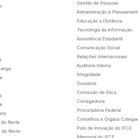
Gestão de Pessoas
m
Administração e Planejamen
Educação a Distância
Tecnologia da Informação
Assistência Estudantil
Comunicação Social
Relações Internacionais
a
Auditoria Interna
ranga
Integridade
te
Ouvidoria
Comissão de Ética
a
Corregedoria
be
Procuradoria Federal
ana
Conselhos e Órgãos Colegi
 do Norte
Polo de Inovação do IFCE
 do Norte
Memorial do IFCE