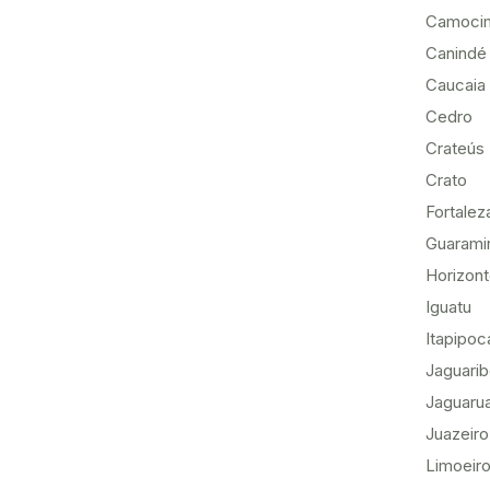
Camoci
Canindé
Caucaia
Cedro
Crateús
Crato
Fortalez
Guarami
Horizon
Iguatu
Itapipoc
Jaguari
Jaguaru
Juazeiro
Limoeiro