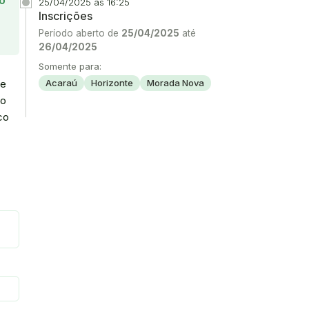
o
25/04/2025 às 16:25
Inscrições
Período aberto de
25/04/2025
até
26/04/2025
Somente para:
 e
Acaraú
Horizonte
Morada Nova
ro
co