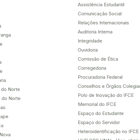
Assistência Estudantil
Comunicação Social
Relações Internacionais
a
Auditoria Interna
ranga
Integridade
te
Ouvidoria
Comissão de Ética
a
Corregedoria
be
Procuradoria Federal
ana
Conselhos e Órgãos Colegi
 do Norte
Polo de Inovação do IFCE
 do Norte
Memorial do IFCE
aú
Espaço do Estudante
uape
Espaço do Servidor
ça
Heteroidentificação no IFCE
Nova