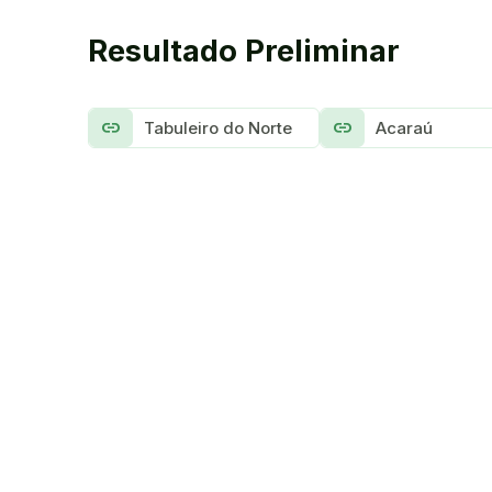
Resultado Preliminar
link
link
Tabuleiro do Norte
Acaraú