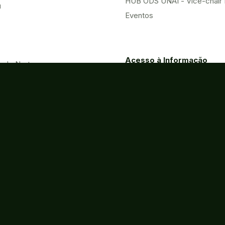
HUB ODS UNAI - Vice-chair
u
Eventos
Acesso à Informação
o do Norte
Contatos
Processos
Licitações
Eletrônicos