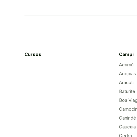
Cursos
Campi
Acaraú
Acopiar
Aracati
Baturité
Boa Via
Camoci
Canindé
Caucaia
Cedro