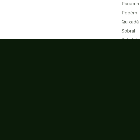
Paracur
Pecém
Quixadá
Sobral
Tabuleir
Tauá
Tianguá
Ubajara
Umirim
Acesso à
Ouvidoria
Informação