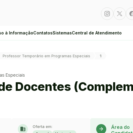
Instagram
Twitte
so à Informação
Contatos
Sistemas
Central de Atendimento
Professor Temporário em Programas Especiais
1
as Especiais
o de Docentes (Comple
Oferta em:
Área do
domain
arrow_forward