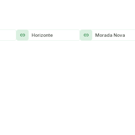
link
link
Horizonte
Morada Nova