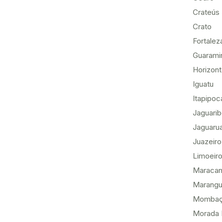
Crateús
Crato
Fortalez
Guarami
Horizon
Iguatu
Itapipoc
Jaguari
Jaguaru
Juazeiro
Limoeiro
Maracan
Marang
Momba
Morada 