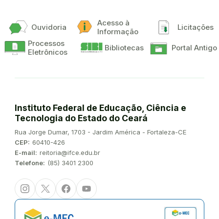
Acesso à
Ouvidoria
Licitações
Informação
Processos
Bibliotecas
Portal Antigo
Eletrônicos
Instituto Federal de Educação, Ciência e
Tecnologia do Estado do Ceará
Endereço:
Rua Jorge Dumar, 1703 - Jardim América - Fortaleza-CE
CEP:
60410-426
E-mail:
reitoria@ifce.edu.br
Telefone:
(85) 3401 2300
Instagram
Twitter/X
Facebook
Youtube