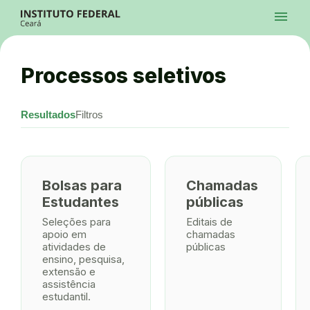
Ir para a página inicial
menu
Ir para a busca
Ir para o menu principal
Menu
Ir para o conteúdo
Ir para o rodapé
Processos seletivos
Alto Contraste
Login da Área Administrativa
Acessibilidade
Resultados
Filtros
Bolsas para
Chamadas
Estudantes
públicas
Seleções para
Editais de
apoio em
chamadas
atividades de
públicas
ensino, pesquisa,
extensão e
assistência
estudantil.