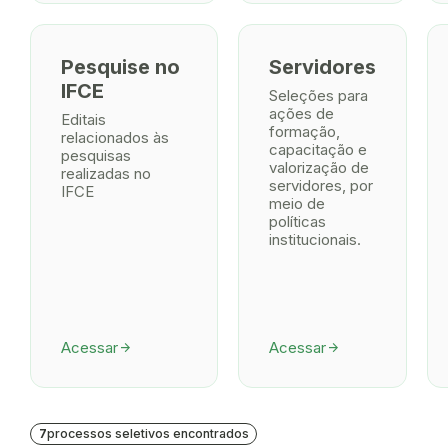
Pesquise no
Servidores
IFCE
Seleções para
ações de
Editais
formação,
relacionados às
capacitação e
pesquisas
valorização de
realizadas no
servidores, por
IFCE
meio de
políticas
institucionais.
Acessar
Acessar
arrow_forward
arrow_forward
7
processos seletivos encontrados