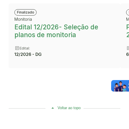
Finalizado
Monitoria
M
Edital 12/2026- Seleção de
planos de monitoria
article
art
Edital:
12/2026 - DG
6
Voltar ao topo