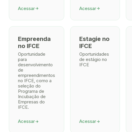
Acessar
Acessar
arrow_forward
arrow_forward
Empreenda
Estagie no
no IFCE
IFCE
Oportunidade
Oportunidades
para
de estágio no
desenvolvimento
IFCE
de
empreendimentos
no IFCE, como a
seleção do
Programa de
Incubação de
Empresas do
IFCE.
Acessar
Acessar
arrow_forward
arrow_forward