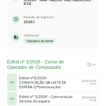
IFCE
Período de ingresso:
schedule
2026.1
Oferta em:
domain
Tabuleiro do Norte
Edital nº 3/2026 - Curso de
15
Operador de Computador
Edital nº3/2026 -
23/03/2026
CONVOCAÇÃO DA LISTA DE
PDF
13:07
ESPERA (2ªconvocação)
Edital nº 3/2026 - Convocação
18/03/2026
PDF
de lista de espera
15:09