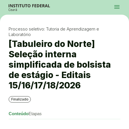
Ir para a página inicial
Início
Processos Seletivos
Cursos
Campi
Institucional
menu
Acesso à Informação
Contatos
Sistemas
Ir para a busca
Central de Atendimento
Acessibilidade
Créditos
Alto Contraste
Modo Escuro
Busca
contrast
dark_mode
search
Instagram
Twitter/X
Facebook
Linkedin
Youtube
Ir para o menu principal
Menu
Ir para o conteúdo
Ir para o rodapé
Processo seletivo: Tutoria de Aprendizagem e
Alto Contraste
Laboratório
Login da Área Administrativa
Acessibilidade
[Tabuleiro do Norte]
Seleção interna
simplificada de bolsista
de estágio - Editais
15/16/17/18/2026
Finalizado
Conteúdo
Etapas