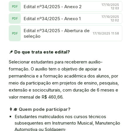
17/10/2025
Edital nº34/2025 - Anexo 2
PDF
12:03
17/10/2025
Edital nº34/2025 - Anexo 1
PDF
12:02
Edital nº34/2025 - Abertura de
PDF
17/10/2025 11:58
seleção
📌
Do que trata este edital?
Selecionar estudantes para receberem auxílio-
formação. O auxílio tem o objetivo de apoiar a
permanência e a formação acadêmica dos alunos, por
meio da participação em projetos de ensino, pesquisa,
extensão e socioculturais, com duração de 6 meses e
valor mensal de R$ 460,66.
👩‍🎓
Quem pode participar?
Estudantes matriculados nos cursos técnicos
subsequentes em Instrumento Musical, Manutenção
Automotiva ou Soldagem;