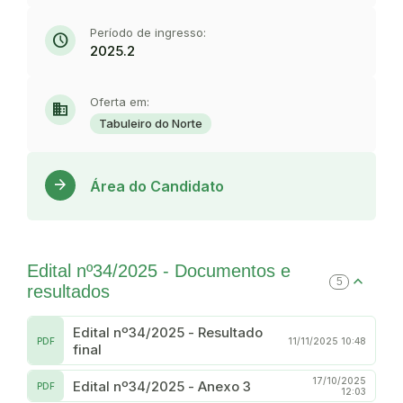
Período de ingresso:
schedule
2025.2
Oferta em:
domain
Tabuleiro do Norte
Acess
arrow_forward
Área do Candidato
Edital nº34/2025 - Documentos e
5
resultados
Edital nº34/2025 - Resultado
PDF
11/11/2025 10:48
final
17/10/2025
Edital nº34/2025 - Anexo 3
PDF
12:03