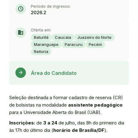
Período de ingresso:
schedule
2026.2
Oferta em:
domain
Baturité
Caucaia
Juazeiro do Norte
Maranguape
Paracuru
Pecém
Reitoria
Acess
arrow_forward
Área do Candidato
Seleção destinada a formar cadastro de reserva (CR)
de bolsistas na modalidade
assistente pedagógico
para a Universidade Aberta do Brasil (UAB).
Inscrições:
de
3 a 24
de julho, das 8h do primeiro dia
às 17h do último dia (
horário de Brasília/DF
).