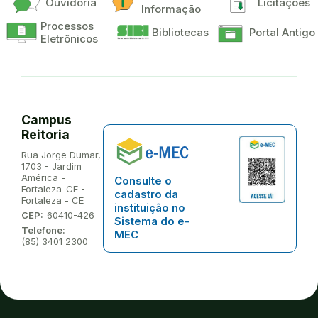
Ouvidoria
Licitações
Informação
Processos
Bibliotecas
Portal Antigo
Eletrônicos
Campus
Reitoria
Endereço:
Rua Jorge Dumar,
1703 - Jardim
América -
Consulte o
Fortaleza-CE -
cadastro da
Fortaleza - CE
instituição no
CEP:
60410-426
Sistema do e-
Telefone:
MEC
(85) 3401 2300