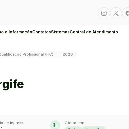
Instagram
Twitte
so à Informação
Contatos
Sistemas
Central de Atendimento
Qualificação Profissional (FIC)
2026
rgife
do de ingresso:
Oferta em:
domain
.1