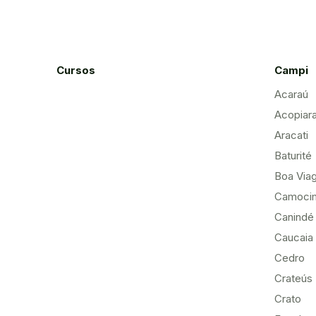
Cursos
Campi
Acaraú
Acopiar
Aracati
Baturité
Boa Via
Camoci
Canindé
Caucaia
Cedro
Crateús
Crato