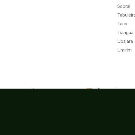
Sobral
Tabuleir
Tauá
Tianguá
Ubajara
Umirim
Acesso à
Ouvidoria
Informação