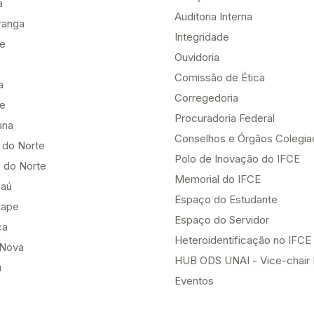
a
Auditoria Interna
ranga
Integridade
te
Ouvidoria
Comissão de Ética
a
Corregedoria
be
Procuradoria Federal
ana
Conselhos e Órgãos Colegi
 do Norte
Polo de Inovação do IFCE
 do Norte
Memorial do IFCE
aú
Espaço do Estudante
uape
Espaço do Servidor
ça
Heteroidentificação no IFCE
Nova
HUB ODS UNAI - Vice-chair
u
Eventos