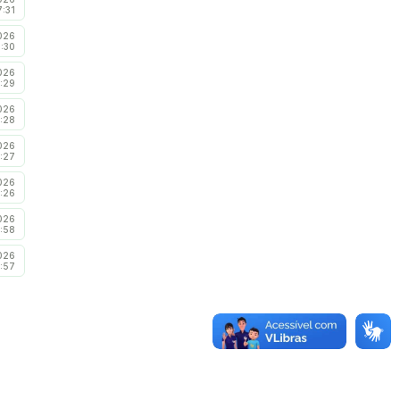
7:31
026
7:30
026
:29
026
:28
026
:27
026
:26
026
:58
026
:57