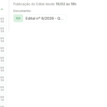
Publicação do Edital desde
19/02 às 18h
Documento:
Edital nº 6/2026 - Qualifica Mais Energife
PDF
026
:00
026
:59
026
:59
026
:59
026
:59
026
:59
026
:59
026
8:01
026
7:33
026