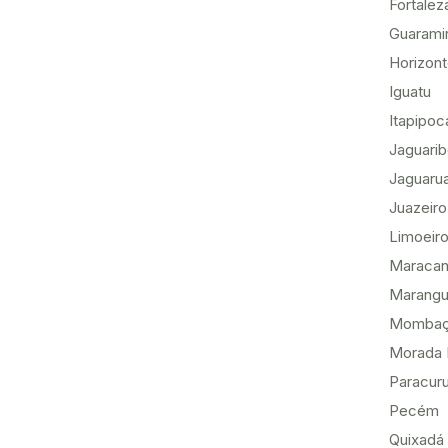
Fortalez
Guarami
Horizon
Iguatu
Itapipoc
Jaguari
Jaguaru
Juazeiro
Limoeiro
Maracan
Marang
Momba
Morada 
Paracur
Pecém
Quixadá