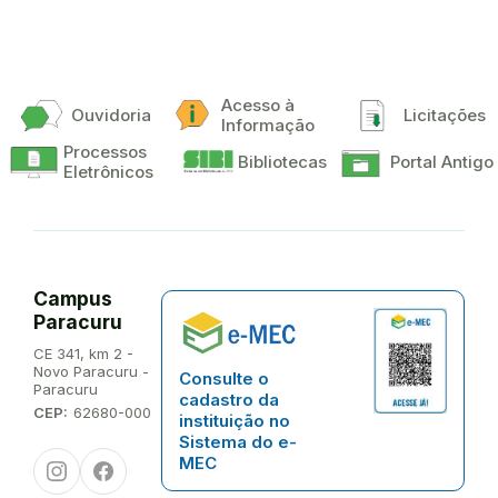
Acesso à
Ouvidoria
Licitações
Informação
Processos
Bibliotecas
Portal Antigo
Eletrônicos
Campus
Paracuru
Endereço:
CE 341, km 2 -
Novo Paracuru -
Consulte o
Paracuru
cadastro da
CEP:
62680-000
instituição no
Sistema do e-
Instagram
Facebook
MEC