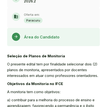
2026.2
Oferta em:
domain
Paracuru
Acess
arrow_forward
Área do Candidato
Seleção de Planos de Monitoria
O presente edital tem por finalidade selecionar dois (2)
planos de monitoria, apresentados por docentes
interessados em atuar como professores orientadores.
Objetivos da Monitoria no IFCE
A monitoria tem como objetivos:
a) contribuir para a melhoria do processo de ensino e
aprendizagem, favorecendo a permanência e o êxito