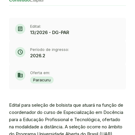
Edital:
article
13/2026 - DG-PAR
Período de ingresso:
schedule
2026.2
Oferta em:
domain
Paracuru
Edital para seleção de bolsista que atuará na função de
coordenador do curso de Especialização em Docência
para a Educação Profissional e Tecnológica, ofertado
na modalidade a distância. A seleção ocorre no âmbito
do Programa Universidade Aberta do Brasil (UAB).