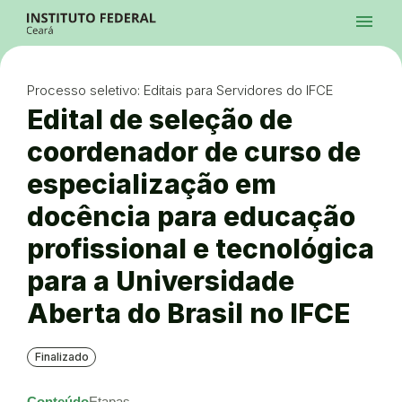
Ir para a página inicial
Início
Processos Seletivos
Cursos
Campi
Institucional
menu
Acesso à Informação
Contatos
Sistemas
Ir para a busca
Central de Atendimento
Acessibilidade
Créditos
Alto Contraste
Modo Escuro
Busca
contrast
dark_mode
search
Instagram
Twitter/X
Facebook
Linkedin
Youtube
Ir para o menu principal
Menu
Ir para o conteúdo
Ir para o rodapé
Processo seletivo: Editais para Servidores do IFCE
Alto Contraste
Login da Área Administrativa
Edital de seleção de
Acessibilidade
coordenador de curso de
especialização em
docência para educação
profissional e tecnológica
para a Universidade
Aberta do Brasil no IFCE
Finalizado
Conteúdo
Etapas