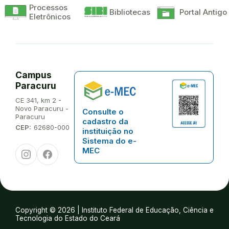
Processos
Bibliotecas
Portal Antigo
Eletrônicos
Campus
Paracuru
Endereço:
CE 341, km 2 -
Novo Paracuru -
Consulte o
Paracuru
cadastro da
CEP:
62680-000
instituição no
Sistema do e-
Instagram
Facebook
MEC
Copyright © 2026 | Instituto Federal de Educação, Ciência e
Tecnologia do Estado do Ceará