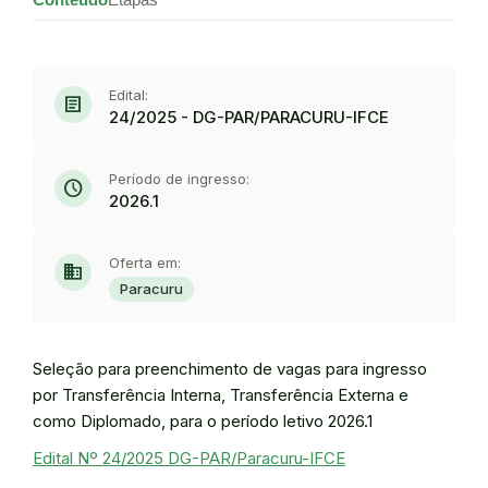
Edital:
article
24/2025 - DG-PAR/PARACURU-IFCE
Período de ingresso:
schedule
2026.1
Oferta em:
domain
Paracuru
Seleção para preenchimento de vagas para ingresso
por Transferência Interna, Transferência Externa e
como Diplomado, para o período letivo 2026.1
Edital Nº 24/2025 DG-PAR/Paracuru-IFCE