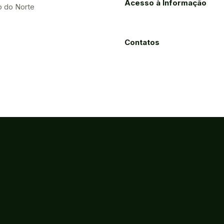
Acesso à Informação
o do Norte
Contatos
Processos
Licitações
Eletrônicos
 s/n - Jereissati I - Maracanaú