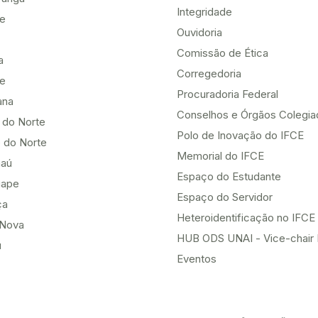
Integridade
te
Ouvidoria
Comissão de Ética
a
Corregedoria
be
Procuradoria Federal
ana
Conselhos e Órgãos Colegi
 do Norte
Polo de Inovação do IFCE
 do Norte
Memorial do IFCE
aú
Espaço do Estudante
uape
Espaço do Servidor
ça
Heteroidentificação no IFCE
Nova
HUB ODS UNAI - Vice-chair
u
Eventos