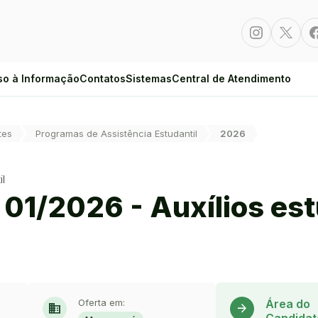
Instagram
Twitte
so à Informação
Contatos
Sistemas
Central de Atendimento
tes
Programas de Assistência Estudantil
2026
il
 01/2026 - Auxílios es
Oferta em:
Área do
domain
arrow_forward