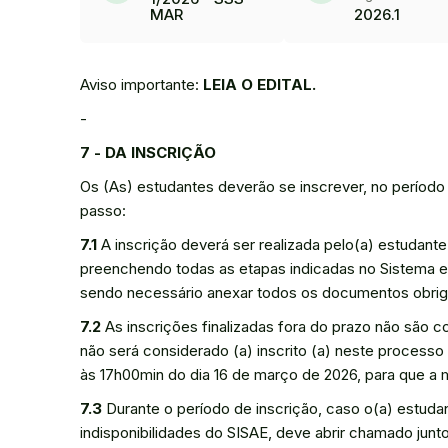
MAR
2026.1
Aviso importante:
LEIA O
EDITAL.
-
7 - DA INSCRIÇÃO
Os (As) estudantes deverão se inscrever, no períod
passo:
7.1
A inscrição deverá ser realizada pelo(a) estudante
preenchendo todas as etapas indicadas no Sistema e
sendo necessário anexar todos os documentos obrigató
7.2
As inscrições finalizadas fora do prazo não são c
não será considerado (a) inscrito (a) neste processo
às 17h00min do dia 16 de março de 2026, para que a
7.3
Durante o período de inscrição, caso o(a) estuda
indisponibilidades do SISAE, deve abrir chamado junt