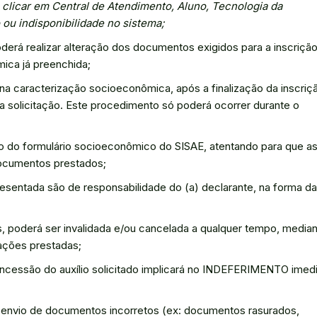
P, clicar em Central de Atendimento, Aluno, Tecnologia da
 ou indisponibilidade no sistema;
derá realizar alteração dos documentos exigidos para a inscrição
ica já preenchida;
na caracterização socioeconômica, após a finalização da inscriç
va solicitação. Este procedimento só poderá ocorrer durante o
 do formulário socioeconômico do SISAE, atentando para que a
ocumentos prestados;
entada são de responsabilidade do (a) declarante, na forma da
, poderá ser invalidada e/ou cancelada a qualquer tempo, media
mações prestadas;
cessão do auxílio solicitado implicará no INDEFERIMENTO imed
io de documentos incorretos (ex: documentos rasurados,