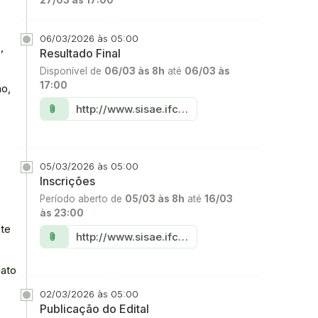
27/03 às 17:00
06/03/2026 às 05:00
,
Resultado Final
Disponível de
06/03 às 8h
até
06/03 às
17:00
ão,
Link:
http://www.sisae.ifce.edu.br
attach_file
s
05/03/2026 às 05:00
Inscrições
Período aberto de
05/03 às 8h
até
16/03
às 23:00
Link:
nte
http://www.sisae.ifce.edu.br
attach_file
iato
02/03/2026 às 05:00
Publicação do Edital