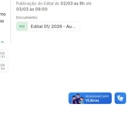
Publicação do Edital de
02/03 às 8h
até
03/03 às 08:00
omo
Documento:
io
Edital 01/ 2026 - Auxílios Estudantis 2026.1 - IFCE Maracanaú
PDF
026
2:51
026
:50