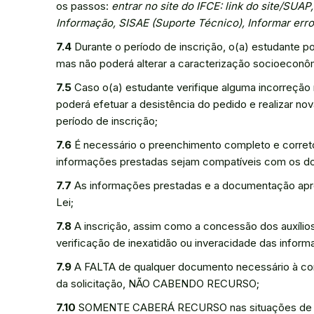
os passos:
entrar no site do IFCE: link do site/SUA
Informação, SISAE (Suporte Técnico), Informar erro
7.4
Durante o período de inscrição, o(a) estudante po
mas não poderá alterar a caracterização socioeconôm
7.5
Caso o(a) estudante verifique alguma incorreção 
poderá efetuar a desistência do pedido e realizar no
período de inscrição;
7.6
É necessário o preenchimento completo e correto
informações prestadas sejam compatíveis com os d
7.7
As informações prestadas e a documentação apres
Lei;
7.8
A inscrição, assim como a concessão dos auxílios
verificação de inexatidão ou inveracidade das infor
7.9
A FALTA de qualquer documento necessário à con
da solicitação, NÃO CABENDO RECURSO;
7.10
SOMENTE CABERÁ RECURSO nas situações de env