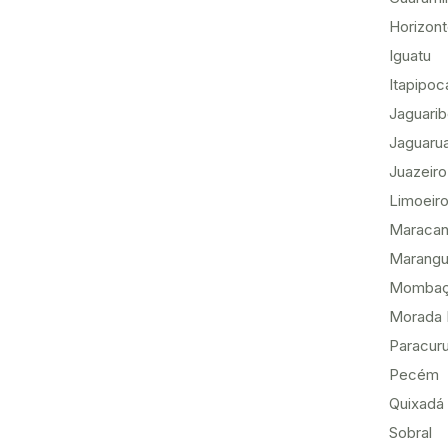
Horizon
Iguatu
Itapipoc
Jaguari
Jaguaru
Juazeiro
Limoeiro
Maracan
Marang
Momba
Morada 
Paracur
Pecém
Quixadá
Sobral