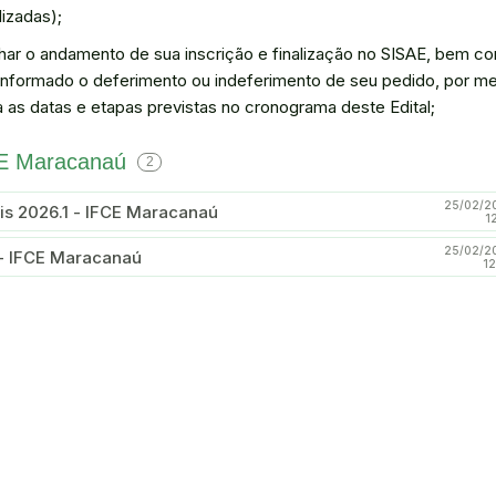
izadas);
ar o andamento de sua inscrição e finalização no SISAE, bem c
 informado o deferimento ou indeferimento de seu pedido, por me
 as datas e etapas previstas no cronograma deste Edital;
FCE Maracanaú
2
25/02/2
tis 2026.1 - IFCE Maracanaú
1
25/02/2
1 - IFCE Maracanaú
12