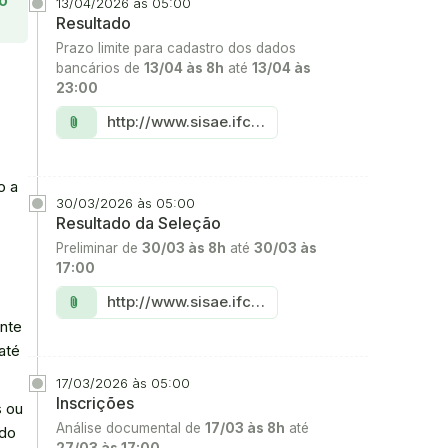
o
13/04/2026 às 05:00
Resultado
Prazo limite para cadastro dos dados
bancários de
13/04 às 8h
até
13/04 às
23:00
Link:
http://www.sisae.ifce.edu.br
attach_file
o a
30/03/2026 às 05:00
Resultado da Seleção
Preliminar de
30/03 às 8h
até
30/03 às
17:00
Link:
http://www.sisae.ifce.edu.br
attach_file
ante
até
17/03/2026 às 05:00
Inscrições
s ou
Análise documental de
17/03 às 8h
até
ndo