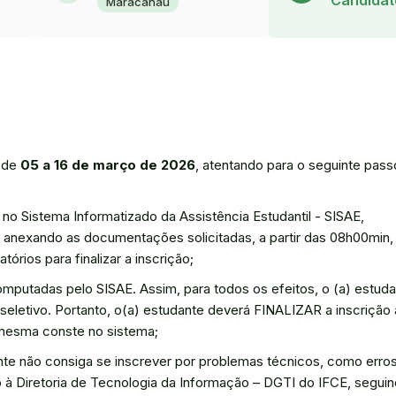
Candidat
Maracanaú
o de
05 a 16 de março de 2026
, atentando para o seguinte pass
 no Sistema Informatizado da Assistência Estudantil - SISAE,
 anexando as documentações solicitadas, a partir das 08h00min,
rios para finalizar a inscrição;
omputadas pelo SISAE. Assim, para todos os efeitos, o (a) estud
 seletivo. Portanto, o(a) estudante deverá FINALIZAR a inscrição 
 mesma conste no sistema;
nte não consiga se inscrever por problemas técnicos, como erro
o à Diretoria de Tecnologia da Informação – DGTI do IFCE, segui