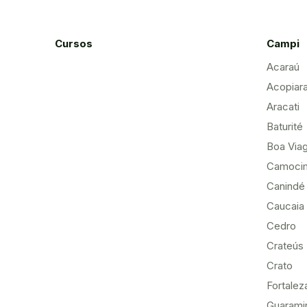
Cursos
Campi
Acaraú
Acopiar
Aracati
Baturité
Boa Via
Camoci
Canindé
Caucaia
Cedro
Crateús
Crato
Fortalez
Guarami