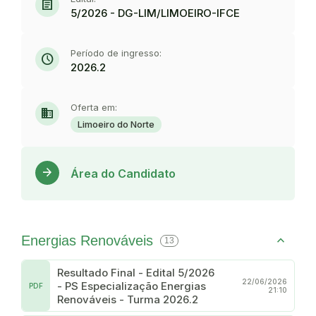
article
5/2026 - DG-LIM/LIMOEIRO-IFCE
Período de ingresso:
schedule
2026.2
Oferta em:
domain
Limoeiro do Norte
Acess
arrow_forward
Área do Candidato
Energias Renováveis
13
Resultado Final - Edital 5/2026
22/06/2026
- PS Especialização Energias
PDF
21:10
Renováveis - Turma 2026.2