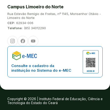
Campus Limoeiro do Norte
Endereço:
Rua Estevão Remígio de Freitas, nº 1145, Monsenhor Otávio -
Limoeiro do Norte
CEP:
62934-006
Telefone:
(85) 34012290
Instagram
Facebook
Youtube
Consulte o cadastro da
instituição no Sistema do e-MEC
Copyright © 2026 | Instituto Federal de Educação, Ciência e
Tecnologia do Estado do Ceará