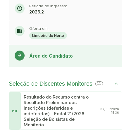
Período de ingresso:
schedule
2026.2
Oferta em:
domain
Limoeiro do Norte
Acess
arrow_forward
Área do Candidato
Seleção de Discentes Monitores
11
Resultado do Recurso contra o
Resultado Preliminar das
Inscrições (deferidas e
07/08/2026
PDF
indeferidas) - Edital 21/2026 -
15:36
Seleção de Bolsistas de
Monitoria