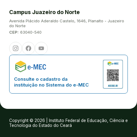
Campus Juazeiro do Norte
Endereço:
Avenida Plácido Aderaldo Castelo, 1646, Planalto - Juazeiro
do Norte
CEP:
63040-540
Instagram
Facebook
Youtube
Consulte o cadastro da
instituição no Sistema do e-MEC
Copyright © 2026 | Instituto Federal de Educação, Ciência e
Tecnologia do Estado do Ceará