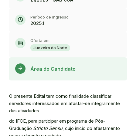
Período de ingresso:
schedule
2025.1
Oferta em:
domain
Juazeiro do Norte
Acess
arrow_forward
Área do Candidato
O presente Edital tem como finalidade classificar
servidores interessados em afastar-se integralmente
das atividades
do IFCE, para participar em programa de Pós-
Graduação
Stricto Sensu
, cujo início do afastamento
ocorra durante o período