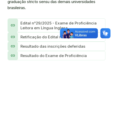
graduação stricto sensu das demais universidades
brasileiras.
Edital n°29/2025 - Exame de Proficiência
link
Leitora em Língua Inglesa
link
Retificação do Edital n°29/2025
link
Resultado das inscrições deferidas
link
Resultado do Exame de Proficiência