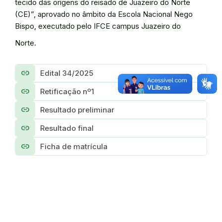
tecido das origens do reisado de Juazeiro do Norte
(CE)”, aprovado no âmbito da Escola Nacional Nego
Bispo, executado pelo IFCE campus Juazeiro do
Norte.
link
Edital 34/2025
link
Retificação nº1
link
Resultado preliminar
link
Resultado final
link
Ficha de matrícula