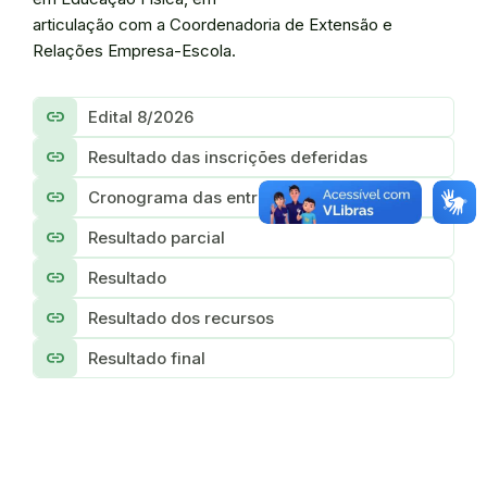
articulação com a Coordenadoria de Extensão e
Relações Empresa-Escola.
link
Edital 8/2026
link
Resultado das inscrições deferidas
link
Cronograma das entrevistas
link
Resultado parcial
link
Resultado
link
Resultado dos recursos
link
Resultado final