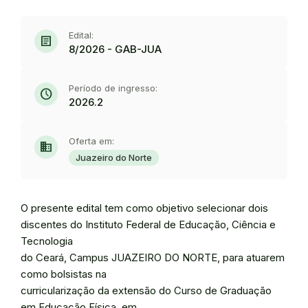
Edital:
article
8/2026 - GAB-JUA
Período de ingresso:
schedule
2026.2
Oferta em:
domain
Juazeiro do Norte
O presente edital tem como objetivo selecionar dois
discentes do Instituto Federal de Educação, Ciência e
Tecnologia
do Ceará, Campus JUAZEIRO DO NORTE, para atuarem
como bolsistas na
curricularização da extensão do Curso de Graduação
em Educação Física, em