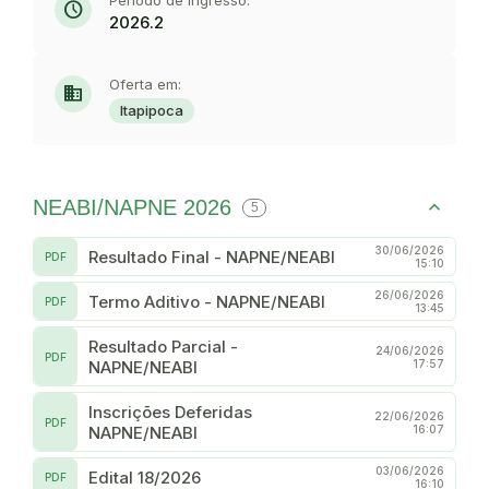
Período de ingresso:
schedule
2026.2
Oferta em:
domain
Itapipoca
NEABI/NAPNE 2026
5
30/06/2026
Resultado Final - NAPNE/NEABI
PDF
15:10
26/06/2026
Termo Aditivo - NAPNE/NEABI
PDF
13:45
Resultado Parcial -
24/06/2026
PDF
NAPNE/NEABI
17:57
Inscrições Deferidas
22/06/2026
PDF
NAPNE/NEABI
16:07
03/06/2026
Edital 18/2026
PDF
16:10