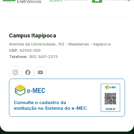
Eletrônicos
Campus Itapipoca
Endereço:
Avenida da Universidade, 102 - Madalenas - Itapipoca
CEP:
62500-000
Telefone:
(85) 3401-2375
Instagram
Facebook
Youtube
Consulte o cadastro da
instituição no Sistema do e-MEC