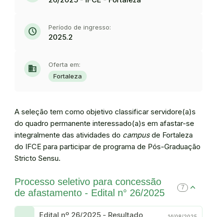
Período de ingresso:
schedule
2025.2
Oferta em:
domain
Fortaleza
A seleção tem como objetivo classificar servidore(a)s
do quadro permanente interessado(a)s em afastar-se
integralmente das atividades do
campus
de Fortaleza
do IFCE para participar de programa de Pós-Graduação
Stricto Sensu.
Processo seletivo para concessão
7
de afastamento - Edital n° 26/2025
Edital nº 26/2025 - Resultado
14/08/2025