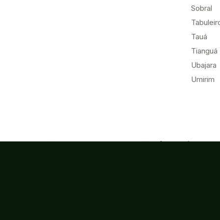
Sobral
Tabuleir
Tauá
Tianguá
Ubajara
Umirim
Acesso à
Ouvidoria
Informação
Campus Fortaleza