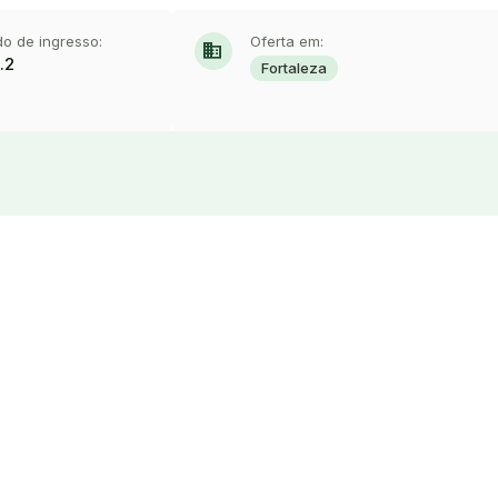
do de ingresso:
Oferta em:
domain
.2
Fortaleza