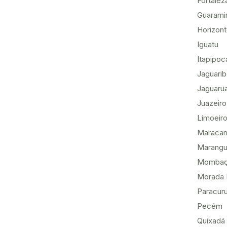
Fortalez
Guarami
Horizon
Iguatu
Itapipoc
Jaguari
Jaguaru
Juazeiro
Limoeiro
Maracan
Marang
Momba
Morada 
Paracur
Pecém
Quixadá