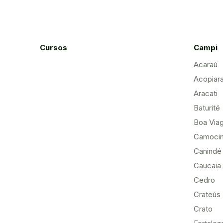
Cursos
Campi
Acaraú
Acopiar
Aracati
Baturité
Boa Via
Camoci
Canindé
Caucaia
Cedro
Crateús
Crato