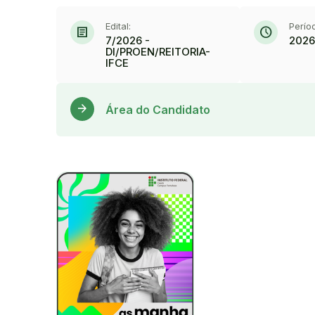
Edital:
Perío
article
schedule
7/2026 -
2026
DI/PROEN/REITORIA-
IFCE
arrow_forward
Área do Candidato