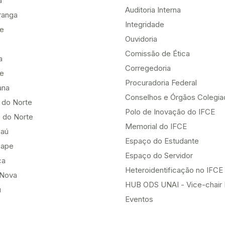
a
Auditoria Interna
ranga
Integridade
te
Ouvidoria
Comissão de Ética
a
Corregedoria
be
Procuradoria Federal
ana
Conselhos e Órgãos Colegi
 do Norte
Polo de Inovação do IFCE
 do Norte
Memorial do IFCE
aú
Espaço do Estudante
uape
Espaço do Servidor
ça
Heteroidentificação no IFCE
Nova
HUB ODS UNAI - Vice-chair
u
Eventos