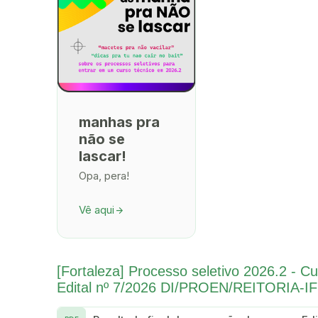
manhas pra
não se
lascar!
Opa, pera!
Vê aqui
arrow_forward
[Fortaleza] Processo seletivo 2026.2 - C
Edital nº 7/2026 DI/PROEN/REITORIA-I