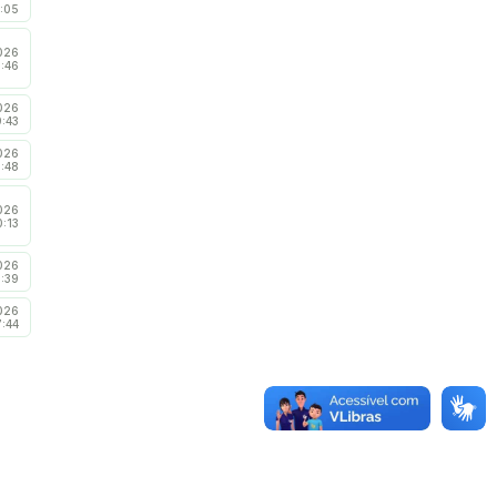
:05
026
9:46
026
9:43
026
:48
026
0:13
026
6:39
026
7:44