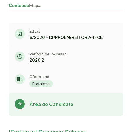
Conteúdo
Etapas
Edital:
article
8/2026 - DI/PROEN/REITORIA-IFCE
Período de ingresso:
schedule
2026.2
Oferta em:
domain
Fortaleza
Acess
arrow_forward
Área do Candidato