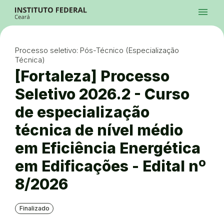
Ir para a página inicial
Início
Processos Seletivos
Cursos
Campi
Institucional
menu
Acesso à Informação
Contatos
Sistemas
Ir para a busca
Central de Atendimento
Acessibilidade
Créditos
Alto Contraste
Modo Escuro
Busca
contrast
dark_mode
search
Instagram
Twitter/X
Facebook
Linkedin
Youtube
Ir para o menu principal
Menu
Ir para o conteúdo
Ir para o rodapé
Processo seletivo: Pós-Técnico (Especialização
Alto Contraste
Técnica)
Login da Área Administrativa
Acessibilidade
[Fortaleza] Processo
Seletivo 2026.2 - Curso
de especialização
técnica de nível médio
em Eficiência Energética
em Edificações - Edital nº
8/2026
Finalizado