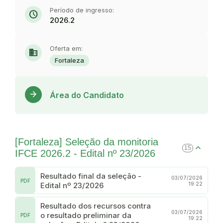
Período de ingresso:
schedule
2026.2
Oferta em:
domain
Fortaleza
Acess
arrow_forward
Área do Candidato
[Fortaleza] Seleção da monitoria
15
IFCE 2026.2 - Edital nº 23/2026
Resultado final da seleção -
03/07/2026
PDF
Edital nº 23/2026
19:22
Resultado dos recursos contra
03/07/2026
o resultado preliminar da
PDF
19:22