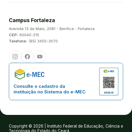
Campus Fortaleza
Endereço:
Avenida 13 de Maio, 2081 - Benfica - Fortaleza
CEP:
60040-215
Telefone:
(85) 3455-3070
Instagram
Facebook
Youtube
Consulte o cadastro da
instituição no Sistema do e-MEC
Copyright © 2026 | Instituto Federal de Educação, Ciência e
Tecnologia do Estado do Ceará