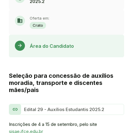
2025.2
Oferta em:
domain
Crato
Acess
arrow_forward
Área do Candidato
Seleção para concessão de auxílios
moradia, transporte e discentes
mães/pais
link
Edital 29 - Auxílios Estudantis 2025.2
Inscrições de 4 a 15 de setembro, pelo site
sisae.ifce.edu.br