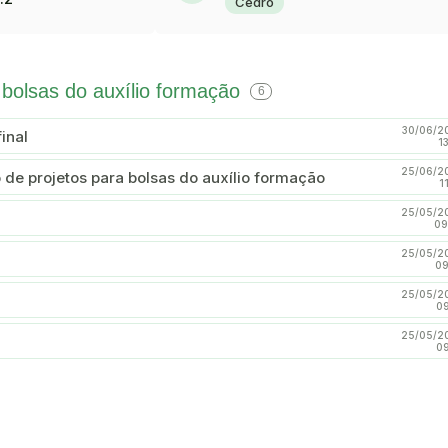
Cedro
 bolsas do auxílio formação
6
30/06/2
inal
1
25/06/2
o de projetos para bolsas do auxílio formação
1
25/05/2
09
25/05/2
09
25/05/2
09
25/05/2
09