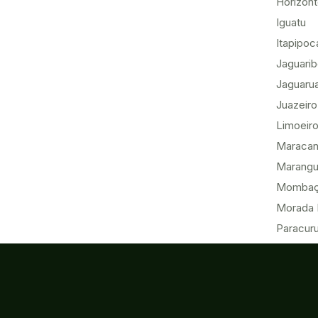
Horizon
Iguatu
Itapipoc
Jaguari
Jaguaru
Juazeiro
Limoeiro
Maracan
Marang
Momba
Morada 
Paracur
Pecém
Quixadá
Sobral
Tabuleir