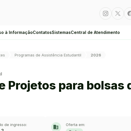
Instagram
Twitte
so à Informação
Contatos
Sistemas
Central de Atendimento
tes
Programas de Assistência Estudantil
2026
il
de Projetos para bolsas 
do de ingresso:
Oferta em:
domain
.2