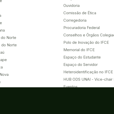
te
Ouvidoria
Comissão de Ética
a
Corregedoria
be
Procuradoria Federal
ana
Conselhos e Órgãos Colegi
 do Norte
Polo de Inovação do IFCE
 do Norte
Memorial do IFCE
aú
Espaço do Estudante
uape
Espaço do Servidor
ça
Heteroidentificação no IFCE
Nova
HUB ODS UNAI - Vice-chair
u
Eventos
Acesso à Informação
o do Norte