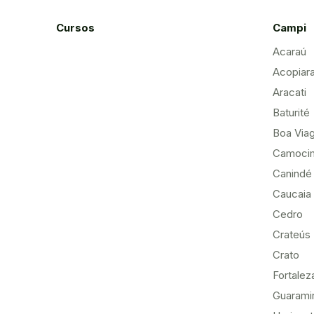
Cursos
Campi
Acaraú
Acopiar
Aracati
Baturité
Boa Via
Camoci
Canindé
Caucaia
Cedro
Crateús
Crato
Fortalez
Guarami