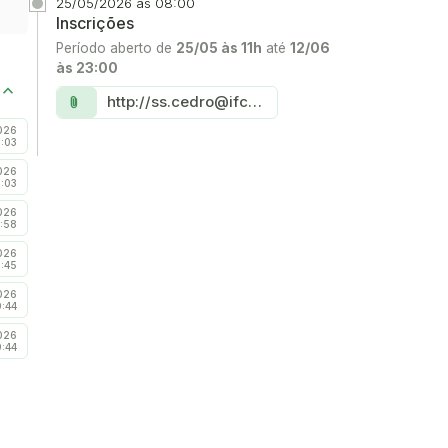
25/05/2026 às 08:00
Inscrições
Período aberto de
25/05 às 11h
até
12/06
às 23:00
Link:
http://ss.cedro@ifce.edu.br
attach_file
026
3:03
026
1:03
026
:58
026
:45
026
:44
026
:44