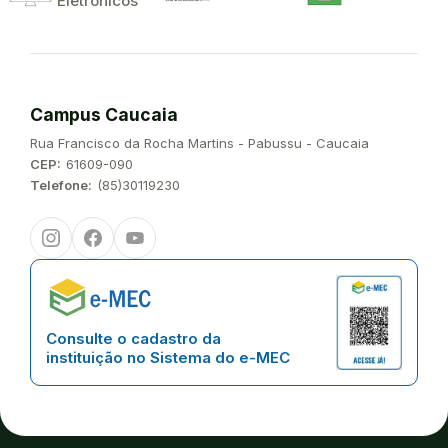
Eletrônicos
Campus Caucaia
Endereço:
Rua Francisco da Rocha Martins - Pabussu - Caucaia
CEP:
61609-090
Telefone:
(85)30119230
Instagram
Facebook
Youtube
Consulte o cadastro da
instituição no Sistema do e-MEC