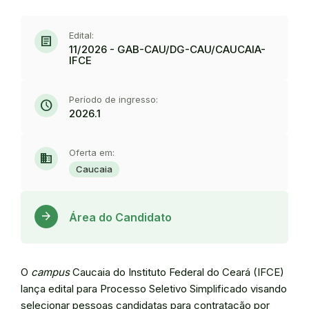
Edital:
article
11/2026 - GAB-CAU/DG-CAU/CAUCAIA-
IFCE
Período de ingresso:
schedule
2026.1
Oferta em:
domain
Caucaia
Acess
arrow_forward
Área do Candidato
O
campus
Caucaia do Instituto Federal do Ceará (IFCE)
lança edital para Processo Seletivo Simplificado visando
selecionar pessoas candidatas para contratação por