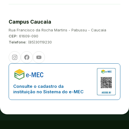
Campus Caucaia
Endereço:
Rua Francisco da Rocha Martins - Pabussu - Caucaia
CEP:
61609-090
Telefone:
(85)30119230
Instagram
Facebook
Youtube
Consulte o cadastro da
instituição no Sistema do e-MEC
Copyright © 2026 | Instituto Federal de Educação, Ciência e