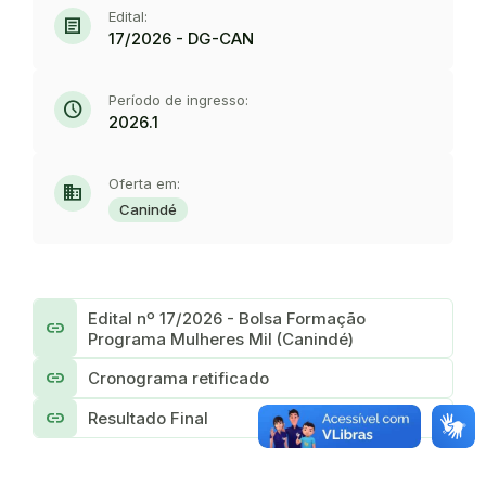
Edital:
article
17/2026 - DG-CAN
Período de ingresso:
schedule
2026.1
Oferta em:
domain
Canindé
Edital nº 17/2026 - Bolsa Formação
link
Programa Mulheres Mil (Canindé)
link
Cronograma retificado
link
Resultado Final