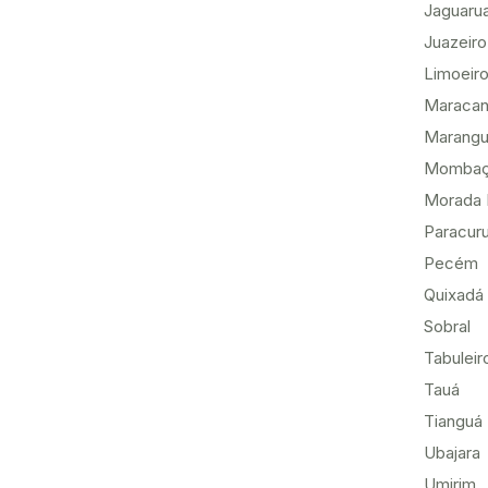
Jaguaru
Juazeiro
Limoeiro
Maracan
Marang
Momba
Morada 
Paracur
Pecém
Quixadá
Sobral
Tabuleir
Tauá
Tianguá
Ubajara
Umirim