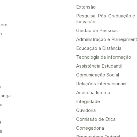
Extensão
Pesquisa, Pós-Graduação e
Inovação
gem
Gestão de Pessoas
m
Administração e Planejamen
Educação a Distância
Tecnologia da Informação
Assistência Estudantil
Comunicação Social
Relações Internacionais
a
Auditoria Interna
ranga
Integridade
te
Ouvidoria
Comissão de Ética
a
Corregedoria
be
Procuradoria Federal