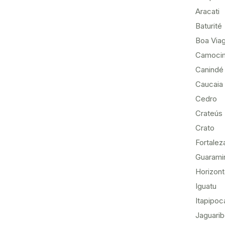
Aracati
Baturité
Boa Via
Camoci
Canindé
Caucaia
Cedro
Crateús
Crato
Fortalez
Guarami
Horizon
Iguatu
Itapipoc
Jaguari