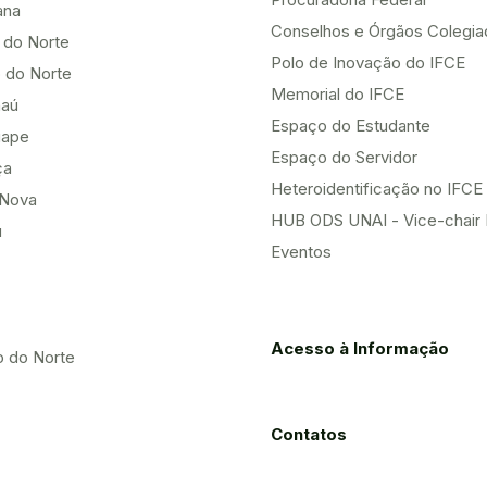
ana
Conselhos e Órgãos Colegi
 do Norte
Polo de Inovação do IFCE
 do Norte
Memorial do IFCE
aú
Espaço do Estudante
uape
Espaço do Servidor
ça
Heteroidentificação no IFCE
Nova
HUB ODS UNAI - Vice-chair
u
Eventos
Acesso à Informação
o do Norte
Contatos