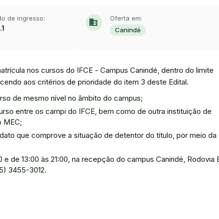
do de ingresso:
Oferta em:
domain
.1
Canindé
matrícula nos cursos do IFCE - Campus Canindé, dentro do limite
cendo aos critérios de prioridade do item 3 deste Edital.
curso de mesmo nível no âmbito do campus;
urso entre os campi do IFCE, bem como de outra instituição de
lo MEC;
ato que comprove a situação de detentor do título, por meio da
:00 e de 13:00 às 21:00, na recepção do campus Canindé, Rodovia
85) 3455-3012.