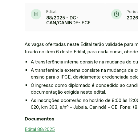
Edital:
Perío
article
schedule
88/2025 - DG-
2026
CAN/CANINDE-IFCE
As vagas ofertadas neste Edital terão validade para 
fixado no item 6 deste Edital, para cada curso, obede
A transferência interna consiste na mudança de 
A transferência externa consiste na mudança de c
ensino para o IFCE, devidamente credenciada pe
O ingresso como diplomado é concedido ao candid
documentação exigida neste edital.
As inscrições ocorrerão no horário de 8:00 às 12
020, km 303, s/nº - Jubaia. Canindé - CE. Fone: (
Documentos
Edital 88/2025