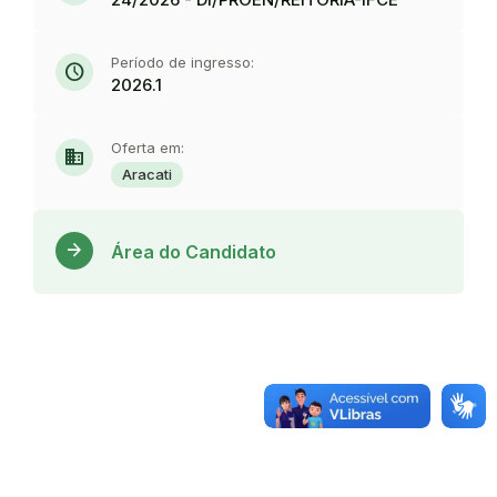
Período de ingresso:
schedule
2026.1
Oferta em:
domain
Aracati
Acess
arrow_forward
Área do Candidato