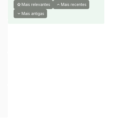
star
expand_less
Mais relevantes
Mais recentes
expand_more
Mais antigas