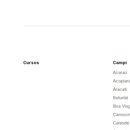
Cursos
Campi
Acaraú
Acopiar
Aracati
Baturité
Boa Via
Camoci
Canindé