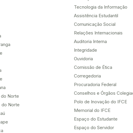
Tecnologia da Informação
Assistência Estudantil
Comunicação Social
Relações Internacionais
a
Auditoria Interna
ranga
Integridade
te
Ouvidoria
Comissão de Ética
a
Corregedoria
be
Procuradoria Federal
ana
Conselhos e Órgãos Colegi
 do Norte
Polo de Inovação do IFCE
 do Norte
Memorial do IFCE
aú
Espaço do Estudante
uape
Espaço do Servidor
ça