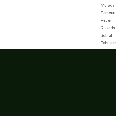
Morada 
Paracur
Pecém
Quixadá
Sobral
Tabuleir
Tauá
Tianguá
Ubajara
Umirim
Acesso à
Ouvidoria
Informação