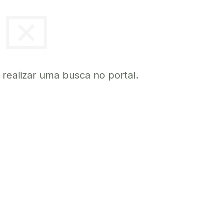
cancel_presentation
a realizar uma busca no portal.