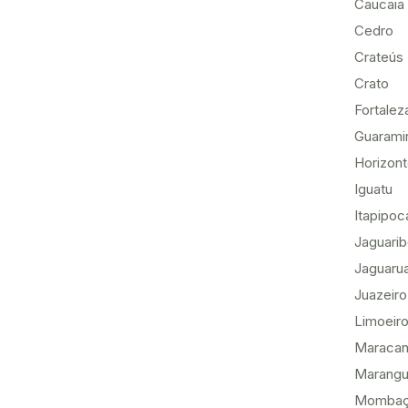
Caucaia
Cedro
Crateús
Crato
Fortalez
Guarami
Horizon
Iguatu
Itapipoc
Jaguari
Jaguaru
Juazeiro
Limoeiro
Maracan
Marang
Momba