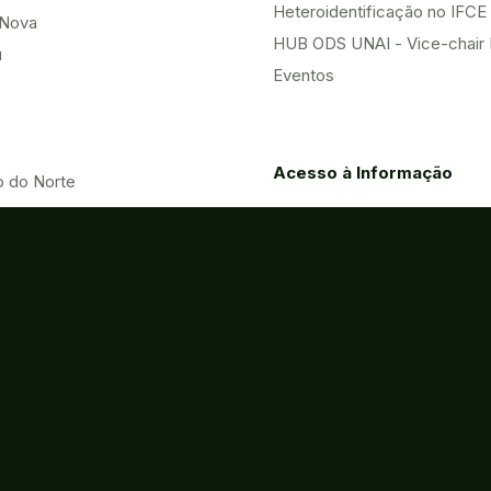
Heteroidentificação no IFCE
Nova
HUB ODS UNAI - Vice-chair
u
Eventos
Acesso à Informação
o do Norte
Contatos
Processos
Licitações
Eletrônicos