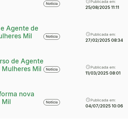
category
Tipo:
schedule
Publicada em:
Notícia
25/08/2025 11:11
de Agente de
category
Tipo:
schedule
Publicada em:
lheres Mil
Notícia
27/02/2025 08:34
urso de Agente
category
Tipo:
schedule
Publicada em:
 Mulheres Mil
Notícia
11/03/2025 08:01
 forma nova
category
Tipo:
schedule
Publicada em:
 Mil
Notícia
04/07/2025 10:06