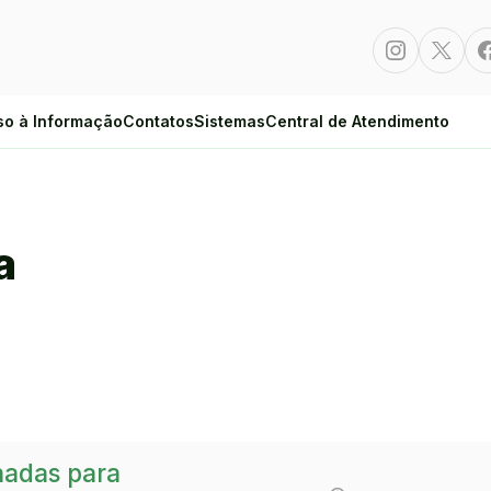
Instagram
Twitte
so à Informação
Contatos
Sistemas
Central de Atendimento
a
onadas para