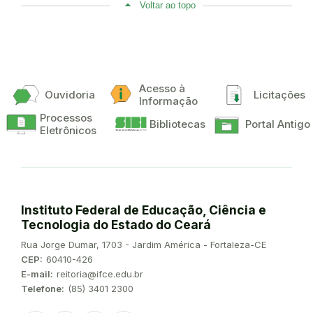
Voltar ao topo
Acesso à
Ouvidoria
Licitações
Informação
Processos
Bibliotecas
Portal Antigo
Eletrônicos
Instituto Federal de Educação, Ciência e
Tecnologia do Estado do Ceará
Endereço:
Rua Jorge Dumar, 1703 - Jardim América - Fortaleza-CE
CEP:
60410-426
E-mail:
reitoria@ifce.edu.br
Telefone:
(85) 3401 2300