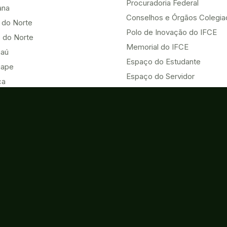
Procuradoria Federal
ana
Conselhos e Órgãos Colegi
 do Norte
Polo de Inovação do IFCE
 do Norte
Memorial do IFCE
aú
Espaço do Estudante
uape
Espaço do Servidor
ça
Heteroidentificação no IFCE
Nova
HUB ODS UNAI - Vice-chair
u
Eventos
Acesso à Informação
o do Norte
Contatos