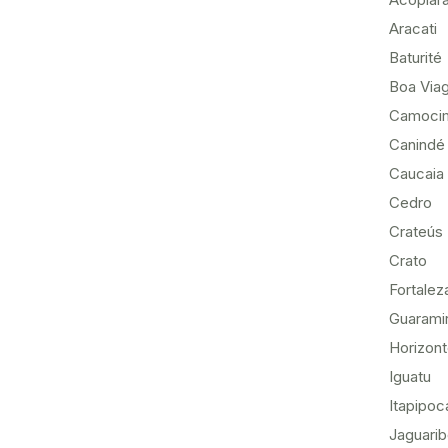
Aracati
Baturité
Boa Via
Camoci
Canindé
Caucaia
Cedro
Crateús
Crato
Fortalez
Guarami
Horizon
Iguatu
Itapipoc
Jaguari