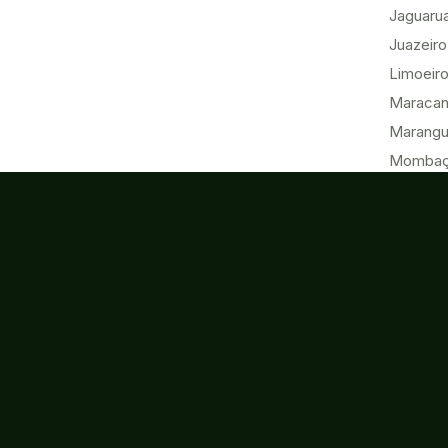
Jaguaru
Juazeiro
Limoeiro
Maracan
Marang
Momba
Morada 
Paracur
Pecém
Quixadá
Sobral
Tabuleir
Tauá
Tianguá
Ubajara