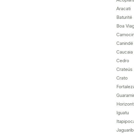
Aracati
Baturité
Boa Via
Camoci
Canindé
Caucaia
Cedro
Crateús
Crato
Fortalez
Guarami
Horizon
Iguatu
Itapipoc
Jaguari