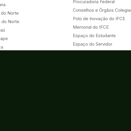
Procuradoria Federal
ana
Conselhos e Órgãos Colegi
 do Norte
Polo de Inovação do IFCE
 do Norte
Memorial do IFCE
aú
Espaço do Estudante
uape
Espaço do Servidor
ça
Heteroidentificação no IFCE
Nova
HUB ODS UNAI - Vice-chair
u
Eventos
Acesso à Informação
o do Norte
Contatos