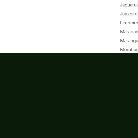
Jaguaru
Juazeiro
Limoeiro
Maracan
Marang
Momba
Morada 
Paracur
Pecém
Quixadá
Sobral
Tabuleir
Tauá
Tianguá
Ubajara