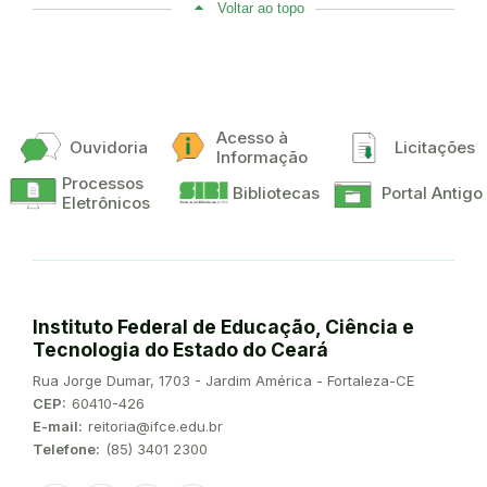
Voltar ao topo
Acesso à
Ouvidoria
Licitações
Informação
Processos
Bibliotecas
Portal Antigo
Eletrônicos
Instituto Federal de Educação, Ciência e
Tecnologia do Estado do Ceará
Endereço:
Rua Jorge Dumar, 1703 - Jardim América - Fortaleza-CE
CEP:
60410-426
E-mail:
reitoria@ifce.edu.br
Telefone:
(85) 3401 2300