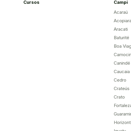
Cursos
Campi
Acaraú
Acopiar
Aracati
Baturité
Boa Via
Camoci
Canindé
Caucaia
Cedro
Crateús
Crato
Fortalez
Guarami
Horizon
Iguatu