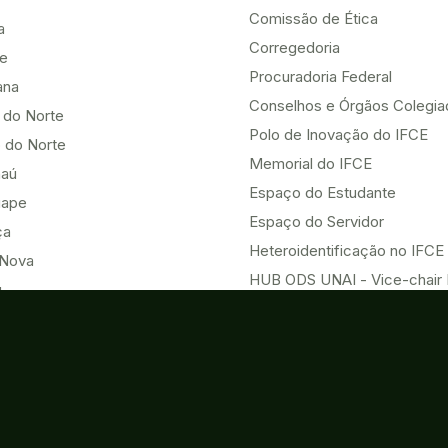
Comissão de Ética
a
Corregedoria
be
Procuradoria Federal
ana
Conselhos e Órgãos Colegi
 do Norte
Polo de Inovação do IFCE
 do Norte
Memorial do IFCE
aú
Espaço do Estudante
uape
Espaço do Servidor
ça
Heteroidentificação no IFCE
Nova
HUB ODS UNAI - Vice-chair
u
Eventos
Acesso à Informação
o do Norte