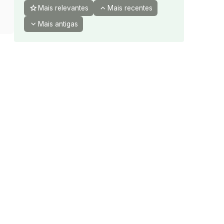
star
expand_less
Mais relevantes
Mais recentes
expand_more
Mais antigas