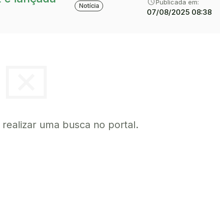
category
Tipo:
schedule
Publicada em:
Notícia
07/08/2025 08:38
cancel_presentation
a realizar uma busca no portal.