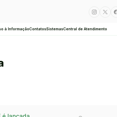
Instagram
Twitte
so à Informação
Contatos
Sistemas
Central de Atendimento
a
E é lançada