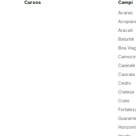
Cursos
Campi
Acaraú
Acopiar
Aracati
Baturité
Boa Via
Camoci
Canindé
Caucaia
Cedro
Crateús
Crato
Fortalez
Guarami
Horizon
Iguatu