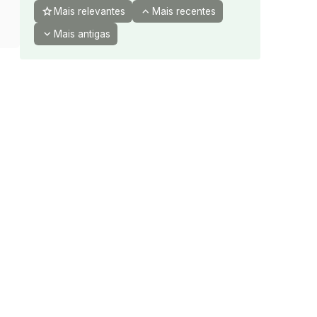
star
expand_less
Mais relevantes
Mais recentes
expand_more
Mais antigas