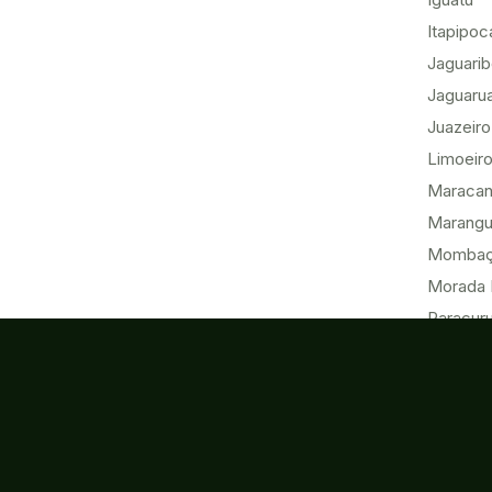
Itapipoc
Jaguari
Jaguaru
Juazeiro
Limoeiro
Maracan
Marang
Momba
Morada 
Paracur
Pecém
Quixadá
Sobral
Tabuleir
Tauá