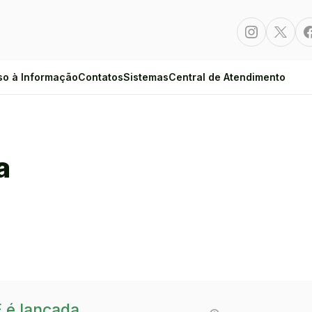
Instagram
Twitte
so à Informação
Contatos
Sistemas
Central de Atendimento
a
E é lançada