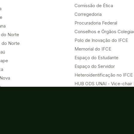
Comissão de Ética
a
Corregedoria
be
Procuradoria Federal
ana
Conselhos e Órgãos Colegi
 do Norte
Polo de Inovação do IFCE
 do Norte
Memorial do IFCE
aú
Espaço do Estudante
uape
Espaço do Servidor
ça
Heteroidentificação no IFCE
Nova
HUB ODS UNAI - Vice-chair
u
Eventos
Acesso à Informação
o do Norte