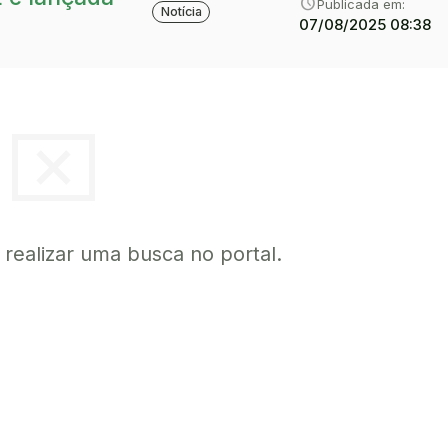
category
Tipo:
schedule
Publicada em:
Notícia
07/08/2025 08:38
cancel_presentation
a realizar uma busca no portal.