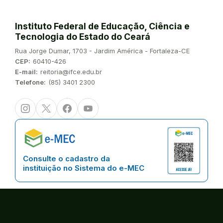
Instituto Federal de Educação, Ciência e
Tecnologia do Estado do Ceará
Endereço:
Rua Jorge Dumar, 1703 - Jardim América - Fortaleza-CE
CEP:
60410-426
E-mail:
reitoria@ifce.edu.br
Telefone:
(85) 3401 2300
Instagram
Twitter/X
Facebook
Youtube
Consulte o cadastro da
instituição no Sistema do e-MEC