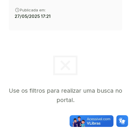
schedule
Publicada em:
27/05/2025 17:21
cancel_presentation
Use os filtros para realizar uma busca no
portal.