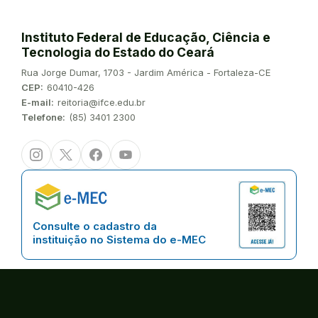
Instituto Federal de Educação, Ciência e
Tecnologia do Estado do Ceará
Endereço:
Rua Jorge Dumar, 1703 - Jardim América - Fortaleza-CE
CEP:
60410-426
E-mail:
reitoria@ifce.edu.br
Telefone:
(85) 3401 2300
Instagram
Twitter/X
Facebook
Youtube
Consulte o cadastro da
instituição no Sistema do e-MEC