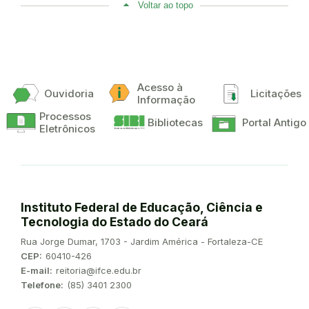
Voltar ao topo
Acesso à
Ouvidoria
Licitações
Informação
Processos
Bibliotecas
Portal Antigo
Eletrônicos
Instituto Federal de Educação, Ciência e
Tecnologia do Estado do Ceará
Endereço:
Rua Jorge Dumar, 1703 - Jardim América - Fortaleza-CE
CEP:
60410-426
E-mail:
reitoria@ifce.edu.br
Telefone:
(85) 3401 2300