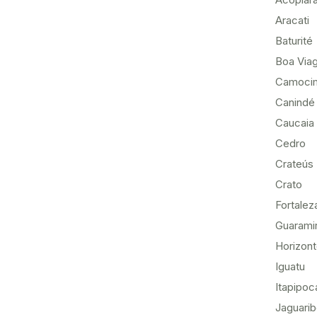
Aracati
Baturité
Boa Via
Camoci
Canindé
Caucaia
Cedro
Crateús
Crato
Fortalez
Guarami
Horizon
Iguatu
Itapipoc
Jaguari