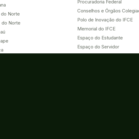
Procuradoria Federal
ana
Conselhos e Órgãos Colegi
 do Norte
Polo de Inovação do IFCE
 do Norte
Memorial do IFCE
aú
Espaço do Estudante
uape
Espaço do Servidor
ça
Heteroidentificação no IFCE
Nova
HUB ODS UNAI - Vice-chair
u
Eventos
Acesso à Informação
o do Norte
Contatos