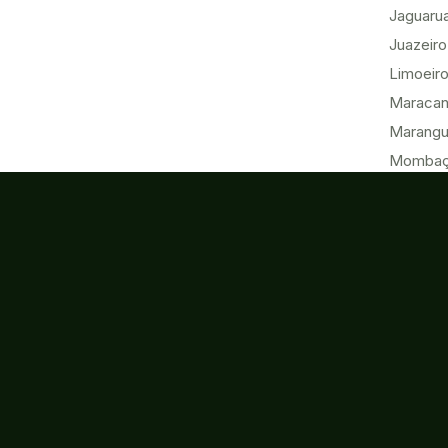
Jaguaru
Juazeiro
Limoeiro
Maracan
Marang
Momba
Morada 
Paracur
Pecém
Quixadá
Sobral
Tabuleir
Tauá
Tianguá
Ubajara