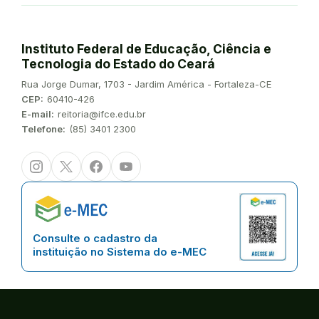
Instituto Federal de Educação, Ciência e
Tecnologia do Estado do Ceará
Endereço:
Rua Jorge Dumar, 1703 - Jardim América - Fortaleza-CE
CEP:
60410-426
E-mail:
reitoria@ifce.edu.br
Telefone:
(85) 3401 2300
Instagram
Twitter/X
Facebook
Youtube
Consulte o cadastro da
instituição no Sistema do e-MEC