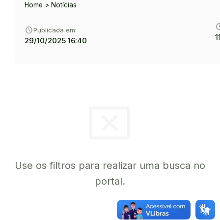
Home > Notícias
sche
schedule
Publicada em:
1
29/10/2025 16:40
cancel_presentation
Use os filtros para realizar uma busca no
portal.