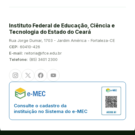
Instituto Federal de Educação, Ciência e
Tecnologia do Estado do Ceará
Endereço:
Rua Jorge Dumar, 1703 - Jardim América - Fortaleza-CE
CEP:
60410-426
E-mail:
reitoria@ifce.edu.br
Telefone:
(85) 3401 2300
Instagram
Twitter/X
Facebook
Youtube
Consulte o cadastro da
instituição no Sistema do e-MEC