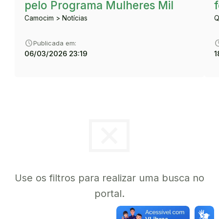
pelo Programa Mulheres Mil
Camocim > Notícias
Q
schedule
sche
Publicada em:
06/03/2026 23:19
1
cancel_presentation
Use os filtros para realizar uma busca no
portal.