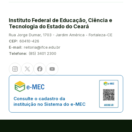
Instituto Federal de Educação, Ciência e
Tecnologia do Estado do Ceará
Endereço:
Rua Jorge Dumar, 1703 - Jardim América - Fortaleza-CE
CEP:
60410-426
E-mail:
reitoria@ifce.edu.br
Telefone:
(85) 3401 2300
Instagram
Twitter/X
Facebook
Youtube
Consulte o cadastro da
instituição no Sistema do e-MEC