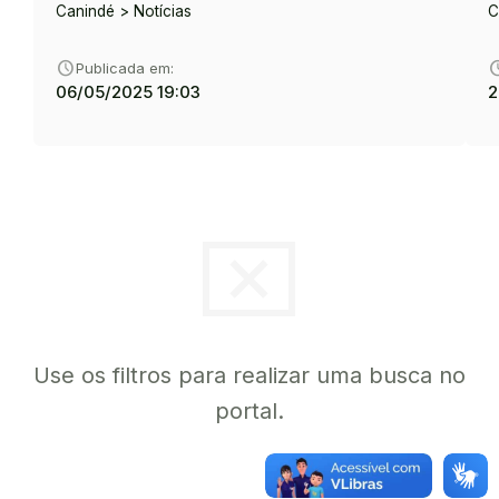
Canindé > Notícias
C
schedule
sche
Publicada em:
06/05/2025 19:03
2
cancel_presentation
Use os filtros para realizar uma busca no
portal.