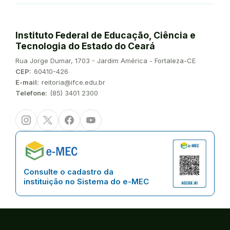
Instituto Federal de Educação, Ciência e
Tecnologia do Estado do Ceará
Endereço:
Rua Jorge Dumar, 1703 - Jardim América - Fortaleza-CE
CEP:
60410-426
E-mail:
reitoria@ifce.edu.br
Telefone:
(85) 3401 2300
Instagram
Twitter/X
Facebook
Youtube
Consulte o cadastro da
instituição no Sistema do e-MEC