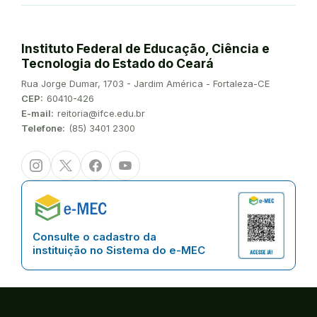
Instituto Federal de Educação, Ciência e
Tecnologia do Estado do Ceará
Endereço:
Rua Jorge Dumar, 1703 - Jardim América - Fortaleza-CE
CEP:
60410-426
E-mail:
reitoria@ifce.edu.br
Telefone:
(85) 3401 2300
Instagram
Twitter/X
Facebook
Youtube
Consulte o cadastro da
instituição no Sistema do e-MEC