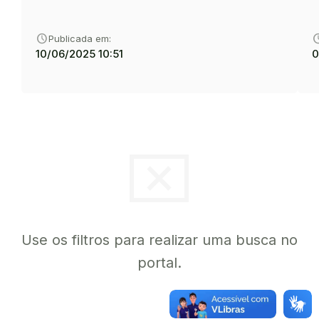
schedule
sche
Publicada em:
10/06/2025 10:51
0
cancel_presentation
Use os filtros para realizar uma busca no
portal.