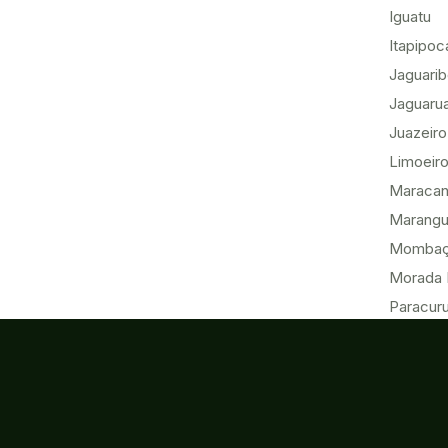
Iguatu
Itapipoc
Jaguari
Jaguaru
Juazeiro
Limoeiro
Maracan
Marang
Momba
Morada 
Paracur
Pecém
Quixadá
Sobral
Tabuleir