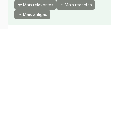
star
expand_less
Mais relevantes
Mais recentes
expand_more
Mais antigas