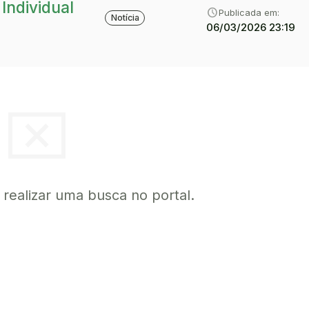
Individual
category
Tipo:
schedule
Publicada em:
Notícia
06/03/2026 23:19
cancel_presentation
a realizar uma busca no portal.