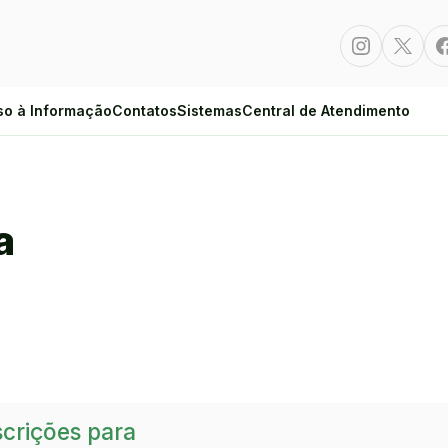
Instagram
Twitte
so à Informação
Contatos
Sistemas
Central de Atendimento
a
crições para