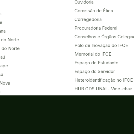
Ouvidoria
Comissão de Ética
a
Corregedoria
be
Procuradoria Federal
ana
Conselhos e Órgãos Colegi
 do Norte
Polo de Inovação do IFCE
 do Norte
Memorial do IFCE
aú
Espaço do Estudante
uape
Espaço do Servidor
ça
Heteroidentificação no IFCE
Nova
HUB ODS UNAI - Vice-chair
u
Eventos
Acesso à Informação
o do Norte