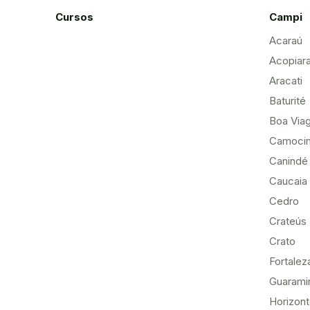
Cursos
Campi
Acaraú
Acopiar
Aracati
Baturité
Boa Via
Camoci
Canindé
Caucaia
Cedro
Crateús
Crato
Fortalez
Guarami
Horizon