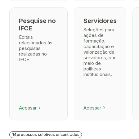
Pesquise no
Servidores
IFCE
Seleções para
ações de
Editais
formação,
relacionados às
capacitação e
pesquisas
valorização de
realizadas no
servidores, por
IFCE
meio de
políticas
institucionais.
Acessar
Acessar
arrow_forward
arrow_forward
14
processos seletivos encontrados