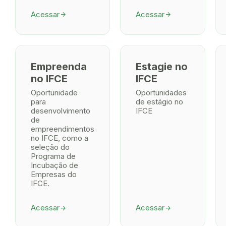
Acessar
Acessar
arrow_forward
arrow_forward
Empreenda
Estagie no
no IFCE
IFCE
Oportunidade
Oportunidades
para
de estágio no
desenvolvimento
IFCE
de
empreendimentos
no IFCE, como a
seleção do
Programa de
Incubação de
Empresas do
IFCE.
Acessar
Acessar
arrow_forward
arrow_forward