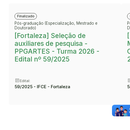
Finalizado
Pós-graduação (Especialização, Mestrado e
P
Doutorado)
D
[Fortaleza] Seleção de
auxiliares de pesquisa -
PPGARTES - Turma 2026 -
Edital nº 59/2025
article
art
Edital:
59/2025 - IFCE - Fortaleza
5