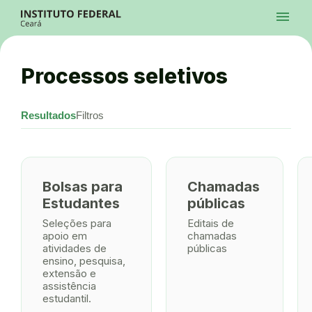
Ir para a página inicial
menu
Ir para a busca
Ir para o menu principal
Menu
Ir para o conteúdo
Ir para o rodapé
Processos seletivos
Alto Contraste
Login da Área Administrativa
Acessibilidade
Resultados
Filtros
Bolsas para
Chamadas
Estudantes
públicas
Seleções para
Editais de
apoio em
chamadas
atividades de
públicas
ensino, pesquisa,
extensão e
assistência
estudantil.